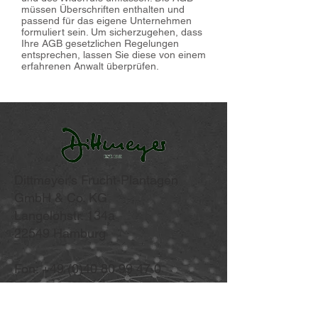
müssen Überschriften enthalten und
passend für das eigene Unternehmen
formuliert sein. Um sicherzugehen, dass
Ihre AGB gesetzlichen Regelungen
entsprechen, lassen Sie diese von einem
erfahrenen Anwalt überprüfen.
Dittmeyer's Frucht-Plantagen
GmbH & Co. KG
Langelohstr. 134a
22549 Hamburg
Fon: +49 (0)40 80 99 47 0
Fax: +49 (0)40 80 99 47 47
E-Mail: frucht@dittmeyer.com